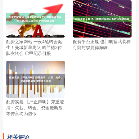
配资之家网站 一夜4笔转会诞
配资平台正规 也门胡塞武装称
生！曼城新星离队 哈兰德2位
可能封锁曼德海峡
队友转会 巴甲纪录引援
配资实盘 【严正声明】郑重澄
清：欠薪、转会、资金链断裂
等传言均为虚假
相关评论