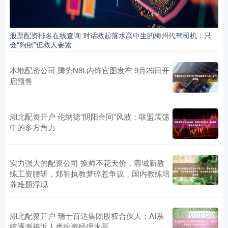
股票配资排名在线查询 对话救起落水高中生的梅州代驾司机：只
会“狗刨”但救人要紧
本地配资公司 腾势N8L内饰官图发布 9月26日开
启预售
湖北配资开户 伦纳德“阴阳合同”风波：联盟震荡
中的多方角力
实力强大的配资公司 换帅不花天价，蓉城新教
练工资腰斩，郑智执教梦碎惹争议，国内教练培
养难题浮现
湖北配资开户 瑞士百达集团股权合伙人：AI系
统逐渐接近人类投资经理水平