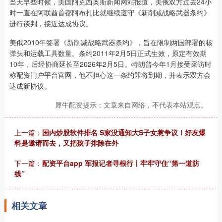
当天早些时候，美国阿克西奥斯新闻网站报道，美俄双方过去24小
时一直在阿联酋首都阿布扎比就继续遵守《新削减战略武器条约》
进行谈判，接近达成协议。
美俄2010年签署《新削减战略武器条约》，旨在限制两国部署的核
弹头和运载工具数量。条约2011年2月5日正式生效，原定有效期
10年，后经协商延长至2026年2月5日。特朗普今年1月接受采访时
称配资门户平台官网，他不担心这一条约即将到期，并表示双方会
达成新协议。
犀牛配资提示：文章来自网络，不代表本站观点。
上一篇：
国内炒股软件排名 S家没通知大S子女惹争议！好友爆
料是邀请而去，又把孩子排除在外
下一篇：
配资平台app 军报记者寻根行丨牢牢守住“第一道防
线”
相关文章