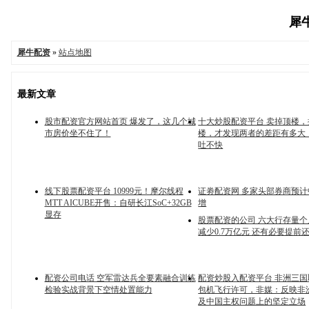
犀牛
犀牛配资
»
站点地图
最新文章
股市配资官方网站首页 爆发了，这几个城
十大炒股配资平台 卖掉顶楼
市房价坐不住了！
楼，才发现两者的差距有多大
吐不快
线下股票配资平台 10999元！摩尔线程
证劵配资网 多家头部券商预
MTT AICUBE开售：自研长江SoC+32GB
增
显存
股票配资的公司 六大行存量
减少0.7万亿元 还有必要提前
配资公司电话 空军雷达兵全要素融合训练
配资炒股入配资平台 非洲三
检验实战背景下空情处置能力
包机飞行许可，非媒：反映非
及中国主权问题上的坚定立场