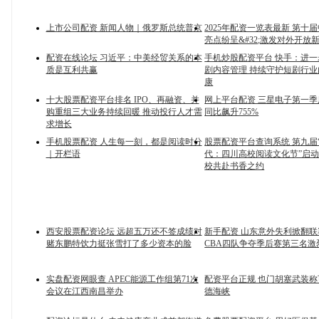
上市公司配资 新闻人物｜俄罗斯总统普京
2025年配资一览表最新 第十
亮点纷呈&#32;激发对外开放
配资在线论坛 习近平：中美经贸关系的本
手机炒股配资平台 快手：进
质是互利共赢
剧内容管理 持续守护短剧行
康
十大股票配资平台排名 IPO、再融资、并
网上平台配资 三星电子第一
购重组三大业务持续回暖 推动投行人才需
同比飙升755%
求增长
手机股票配资 人生每一刻，都是阅读时分
股票配资平台查询系统 第九届
｜开栏语
代：四川高校阅读文化节”启动
校共赴书香之约
西安股票配资论坛 远超五万还不签成绩对
新手配资 山东意外失利掀翻
赌东鹏特饮力挺张雪打了多少资本的脸
CBA四队争夺季后赛第三名激
实盘配资网眼查 APEC能源工作组第71次
配资平台正规 也门胡塞武装
会议在江西南昌举办
德海峡