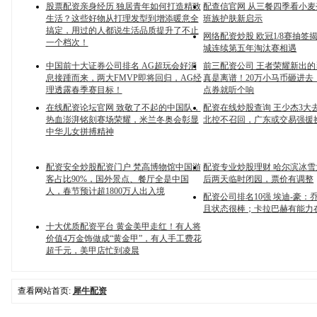
股票配资亲身经历 独居青年如何打造精致
配查信官网 从三餐四季看小
生活？这些好物从打理发型到增添暖意全
班族护肤新启示
搞定，用过的人都说生活品质提升了不止
网络配资炒股 欧冠1/8赛抽签
一个档次！
城连续第五年淘汰赛相遇
中国前十大证券公司排名 AG超玩会好消
前三配资公司 王者荣耀新出
息接踵而来，两大FMVP即将回归，AG经
真是离谱！20万小马币砸进去
理透露春季赛目标！
点券就听个响
在线配资论坛官网 致敬了不起的中国队，
配资在线炒股查询 王少杰3大
热血澎湃铭刻赛场荣耀，米兰冬奥会彰显
北控不召回，广东或交易强援
中华儿女拼搏精神
配资安全炒股配资门户 梵高博物馆中国游
配资专业炒股理财 哈尔滨冰
客占比90%，国外景点、餐厅全是中国
后两天临时闭园，票价有调整
人，春节预计超1800万人出入境
配资公司排名10强 埃迪-豪：
且状态很棒；卡拉巴赫有能力
十大优质配资平台 黄金美甲走红！有人将
价值4万金饰做成“黄金甲”，有人手工费花
超千元，美甲店忙到凌晨
查看网站首页:
犀牛配资