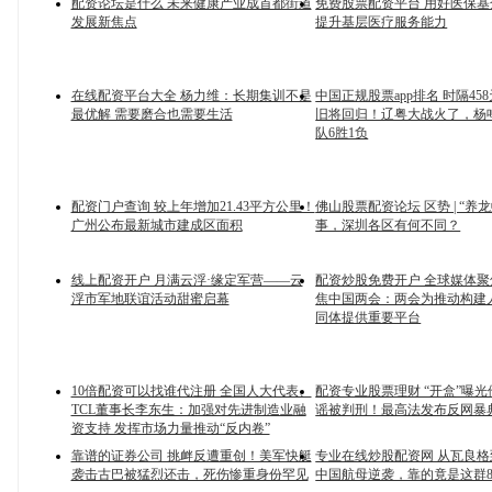
配资论坛是什么 未来健康产业成首都街道
免费股票配资平台 用好医保
发展新焦点
提升基层医疗服务能力
在线配资平台大全 杨力维：长期集训不是
中国正规股票app排名 时隔45
最优解 需要磨合也需要生活
旧将回归！辽粤大战火了，杨
队6胜1负
配资门户查询 较上年增加21.43平方公里！
佛山股票配资论坛 区势 | “养
广州公布最新城市建成区面积
事，深圳各区有何不同？
线上配资开户 月满云浮·缘定军营——云
配资炒股免费开户 全球媒体
浮市军地联谊活动甜蜜启幕
焦中国两会：两会为推动构建
同体提供重要平台
10倍配资可以找谁代注册 全国人大代表、
配资专业股票理财 “开盒”曝
TCL董事长李东生：加强对先进制造业融
谣被判刑！最高法发布反网暴
资支持 发挥市场力量推动“反内卷”
靠谱的证券公司 挑衅反遭重创！美军快艇
专业在线炒股配资网 从瓦良
袭击古巴被猛烈还击，死伤惨重身份罕见
中国航母逆袭，靠的竟是这群8