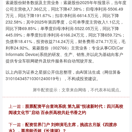
索菱股份财务数据及主营业务：索菱股份2025年年报显示，当年度
公司主营收入7.36亿元，同比下降47.38%；归母净利润-5506.49
万元，同比下降191.67%；扣非净利润-6614.5万元，同比下降
232.58%；其中2025年第四季度，公司单季度主营收入1.1亿元，
同比下降69.85%；单季度归母净利润-5522.05万元，同比下降
445.09%；单季度扣非净利润-6166.24万元，同比下降659.72%；
负债率18.41%，投资收益714.24万元，财务费用-274.71万元，毛
利率24.92%。索菱股份（002766）主营业务：专业从事CID(Car
Informatic Device)系统的研发、生产、销售,并以此为基础向客户
提供专业车联网硬件及软件服务和自动驾驶开发。
以上内容为证券之星据公开信息整理，由AI算法生成（网信算备
310104345710301240019号），不构成投资建议。
犀牛配资提示：文章来自网络，不代表本站观点。
上一篇：
股票配资平台查询系统 第九届“悦读新时代：四川高校
阅读文化节”启动 百余所高校共赴书香之约
下一篇：
配资世界门户 刘烨演毛主席，挑战古月版《四渡赤
水》，票房能否超《长津湖》？