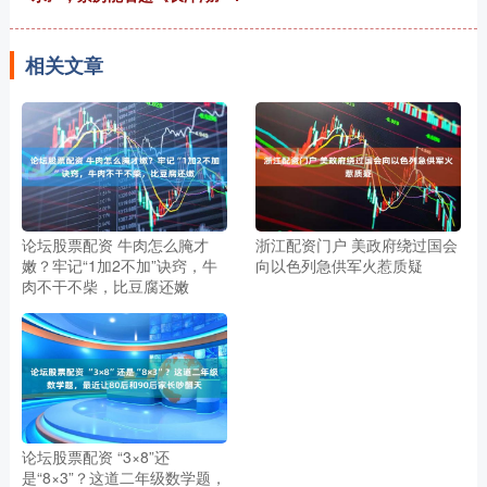
相关文章
论坛股票配资 牛肉怎么腌才
浙江配资门户 美政府绕过国会
嫩？牢记“1加2不加”诀窍，牛
向以色列急供军火惹质疑
肉不干不柴，比豆腐还嫩
论坛股票配资 “3×8”还
是“8×3”？这道二年级数学题，