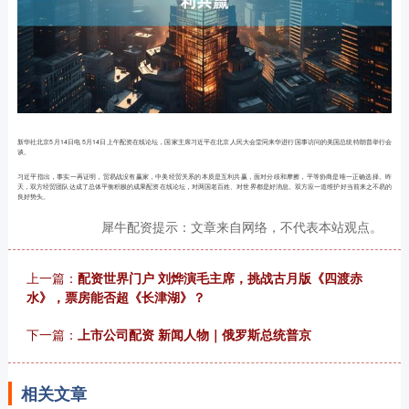
新华社北京5月14日电 5月14日上午配资在线论坛，国家主席习近平在北京人民大会堂同来华进行国事访问的美国总统特朗普举行会
谈。
习近平指出，事实一再证明，贸易战没有赢家，中美经贸关系的本质是互利共赢，面对分歧和摩擦，平等协商是唯一正确选择。昨
天，双方经贸团队达成了总体平衡积极的成果配资在线论坛，对两国老百姓、对世界都是好消息。双方应一道维护好当前来之不易的
良好势头。
犀牛配资提示：文章来自网络，不代表本站观点。
上一篇：
配资世界门户 刘烨演毛主席，挑战古月版《四渡赤
水》，票房能否超《长津湖》？
下一篇：
上市公司配资 新闻人物｜俄罗斯总统普京
相关文章