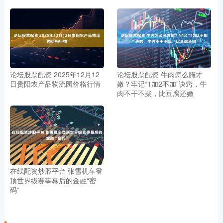
论坛股票配资 2025年12月12
论坛股票配资 牛肉怎么腌才
日贵阳农产品物流园价格行情
嫩？牢记“1加2不加”诀窍，牛
肉不干不柴，比豆腐还嫩
在线配资炒股平台 张雪机车登
顶世界级赛事幕后的金融“密
码”