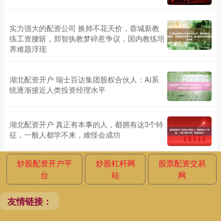
实力强大的配资公司 换帅不花天价，蓉城新教
练工资腰斩，郑智执教梦碎惹争议，国内教练培
养难题浮现
湖北配资开户 瑞士百达集团股权合伙人：AI系
统逐渐接近人类投资经理水平
湖北配资开户 真正有本事的人，都拥有这3个特
征，一般人都学不来，难怪会成功
炒股配资开户平
炒股杠杆网
股票配资交易
台
站
网
友情链接：