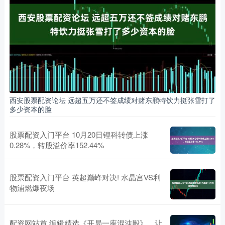
西安股票配资论坛 远超五万还不签成绩对赌东鹏特饮力挺张雪打了
多少资本的脸
股票配资入门平台 10月20日锂科转债上涨
0.28%，转股溢价率152.44%
股票配资入门平台 英超巅峰对决! 水晶宫VS利
物浦燃爆夜场
配资网站首 编辑精选《开局一座混沌殿》，让