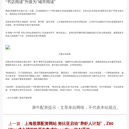
“书店阅读”升级为“城市阅读”
围绕“跟着图书去旅行”这一主题，活动现场举行了“书香成都”全民阅读地图点亮仪式，并首次发布首批“跟着图书去旅行”书香文旅点
位，将阅读从书页延伸到城市空间。
首批发布的书香文旅路线，将书店、图书馆、城市街巷、人文地标和特色文化空间串联起来，让市民可以循着文字的足迹感受城市文
化脉络，将“书店阅读”升级为“城市阅读”。
在“致敬十年书香 寻找1000位蓉城读书人”活动发布环节，帆书创始人、首席内容官樊登通过视频连线方式发出阅读倡议，邀请更多市
民加入阅读推广行动，共同营造浓厚书香氛围。
主题沙龙现场
在随后举行的阅读主题沙龙中，帆书·樊登书店成都业务总监杜磊、成都时代出版社副总编辑庞惊涛、成都阅读协会会长廖芸等嘉宾，
围绕双流本土文化、精品图书与全民阅读展开交流，集中推介优质读物，分享阅读理念。
“阅读的意义，不只是获取知识，更在于塑造城市的精神气质。”廖芸表示，一座有书香的城市，文化才有温度；一个爱阅读的群体，城
市才有未来。“当阅读空间不断融入街区、商圈和公共生活场景，全民阅读便真正从文化倡议转变为城市生活方式。市民也将在行走中
阅读，在阅读中重新发现城市，感受成都的美好。”
与此同时，现场还同步设置了“书香惠民”图书市集、“蜀韵非遗×潮玩文创”综合市集，以及AI藏书票定制、活字印刷体验、书法创意体
验、好书推荐分享等互动活动，让阅读不再局限于静态阅读，而成为可参与、可互动、可分享的文化体验。
（主办方供图）配资天眼官网
犀牛配资提示：文章来自网络，不代表本站观点。
上一篇：
上海股票配资网站 努比亚启动“养虾人计划”，Z80