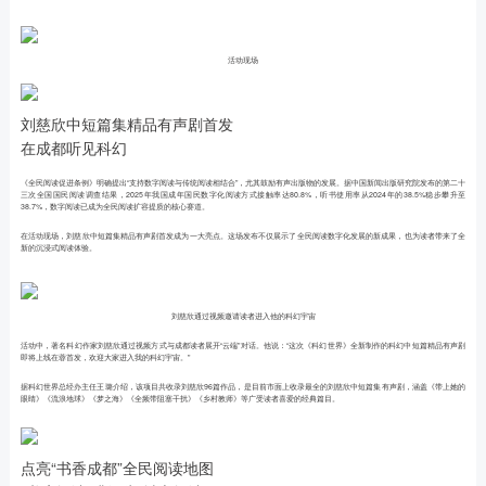
活动现场
刘慈欣中短篇集精品有声剧首发
在成都听见科幻
《全民阅读促进条例》明确提出“支持数字阅读与传统阅读相结合”，尤其鼓励有声出版物的发展。据中国新闻出版研究院发布的第二十
三次全国国民阅读调查结果，2025年我国成年国民数字化阅读方式接触率达80.8%，听书使用率从2024年的38.5%稳步攀升至
38.7%，数字阅读已成为全民阅读扩容提质的核心赛道。
在活动现场，刘慈欣中短篇集精品有声剧首发成为一大亮点。这场发布不仅展示了全民阅读数字化发展的新成果，也为读者带来了全
新的沉浸式阅读体验。
刘慈欣通过视频邀请读者进入他的科幻宇宙
活动中，著名科幻作家刘慈欣通过视频方式与成都读者展开“云端”对话。他说：“这次《科幻世界》全新制作的科幻中短篇精品有声剧
即将上线在蓉首发，欢迎大家进入我的科幻宇宙。”
据科幻世界总经办主任王璐介绍，该项目共收录刘慈欣96篇作品，是目前市面上收录最全的刘慈欣中短篇集有声剧，涵盖《带上她的
眼睛》《流浪地球》《梦之海》《全频带阻塞干扰》《乡村教师》等广受读者喜爱的经典篇目。
点亮“书香成都”全民阅读地图