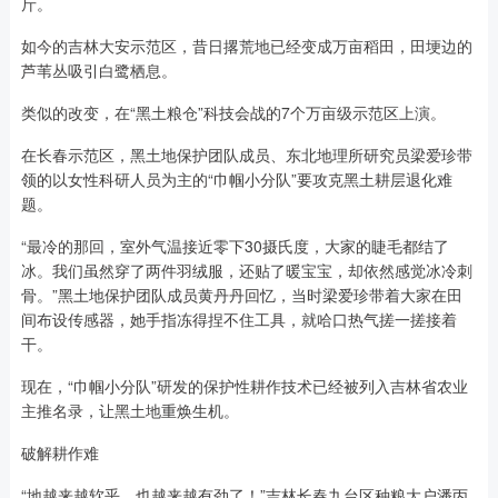
斤。
如今的吉林大安示范区，昔日撂荒地已经变成万亩稻田，田埂边的
芦苇丛吸引白鹭栖息。
类似的改变，在“黑土粮仓”科技会战的7个万亩级示范区上演。
在长春示范区，黑土地保护团队成员、东北地理所研究员梁爱珍带
领的以女性科研人员为主的“巾帼小分队”要攻克黑土耕层退化难
题。
“最冷的那回，室外气温接近零下30摄氏度，大家的睫毛都结了
冰。我们虽然穿了两件羽绒服，还贴了暖宝宝，却依然感觉冰冷刺
骨。”黑土地保护团队成员黄丹丹回忆，当时梁爱珍带着大家在田
间布设传感器，她手指冻得捏不住工具，就哈口热气搓一搓接着
干。
现在，“巾帼小分队”研发的保护性耕作技术已经被列入吉林省农业
主推名录，让黑土地重焕生机。
破解耕作难
“地越来越软乎，也越来越有劲了！”吉林长春九台区种粮大户潘丙