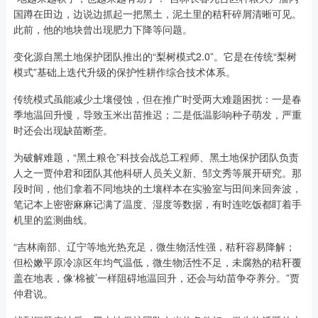
国蹲在田边，边说边抓起一把黑土，泥土里的秸秆碎屑清晰可见。
此前，他的地块曾出现肥力下降等问题。
变化源自黑土地保护团队推出的“梨树模式2.0”。它是在传统“梨树
模式”基础上迭代升级的保护性耕作综合技术体系。
传统模式虽能减少土壤侵蚀，但在推广时受两大难题困扰：一是春
季地温回升慢，导致玉米出苗推迟；二是低温影响种子萌发，严重
时还会出现缺苗断垄。
为破解难题，“黑土粮仓”科技会战总工程师、黑土地保护团队负责
人之一贾仲君和团队其他科研人员关义新、邹文秀等展开研究。那
段时间，他们拿着不同地块的土壤样本在实验室与田间来回奔波，
笔记本上密密麻麻记满了温度、湿度等数据，有时连吃饭都盯着手
机里的监测曲线。
“吉林南部、辽宁等地光热充足，微生物活性强，秸秆容易降解；
但松嫩平原冷凉区年均气温低，微生物活性不足，未腐熟的秸秆覆
盖在地表，像‘棉被’一样阻碍地温回升，还会与幼苗争夺养分。”贾
仲君说。