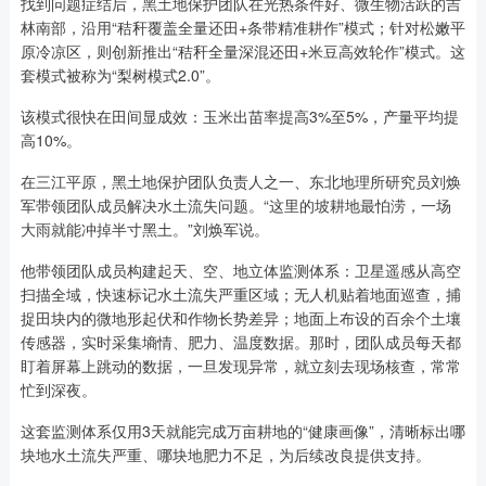
找到问题症结后，黑土地保护团队在光热条件好、微生物活跃的吉
林南部，沿用“秸秆覆盖全量还田+条带精准耕作”模式；针对松嫩平
原冷凉区，则创新推出“秸秆全量深混还田+米豆高效轮作”模式。这
套模式被称为“梨树模式2.0”。
该模式很快在田间显成效：玉米出苗率提高3%至5%，产量平均提
高10%。
在三江平原，黑土地保护团队负责人之一、东北地理所研究员刘焕
军带领团队成员解决水土流失问题。“这里的坡耕地最怕涝，一场
大雨就能冲掉半寸黑土。”刘焕军说。
他带领团队成员构建起天、空、地立体监测体系：卫星遥感从高空
扫描全域，快速标记水土流失严重区域；无人机贴着地面巡查，捕
捉田块内的微地形起伏和作物长势差异；地面上布设的百余个土壤
传感器，实时采集墒情、肥力、温度数据。那时，团队成员每天都
盯着屏幕上跳动的数据，一旦发现异常，就立刻去现场核查，常常
忙到深夜。
这套监测体系仅用3天就能完成万亩耕地的“健康画像”，清晰标出哪
块地水土流失严重、哪块地肥力不足，为后续改良提供支持。