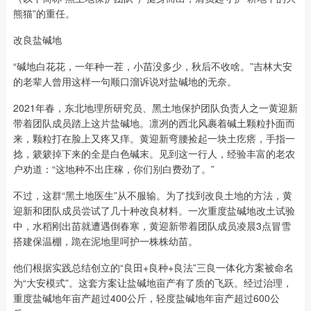
熊猫”的重任。
改良盐碱地
“碱地白花花，一年种一茬，小苗没多少，秋后不收啥。”吉林大安
的老辈人曾用这样一句顺口溜诉说对盐碱地的无奈。
2021年春，东北地理所研究员、黑土地保护团队负责人之一黄迎新
带着团队成员踏上这片盐碱地。凛冽的西北风裹着碱土颗粒扑面而
来，颗粒打在脸上又疼又痒。黄迎新弯腰捡起一块土疙瘩，手指一
捻，簌簌掉下来的全是白色碱末。见到这一行人，经验丰富的老农
户劝道：“这地种不出庄稼，你们别白费劲了。”
不过，这群“黑土地医生”从不服输。为了找到改良土地的方法，黄
迎新和团队成员尝试了几十种改良材料。一次重度盐碱地改土试验
中，水稻刚出苗就遭遇倒春寒，黄迎新带着团队成员凌晨3点冒雪
搭建保温棚，跪在泥地里呵护一株株幼苗。
他们根据实践总结创立的“良田+良种+良法”三良一体化方案被命名
为“大安模式”。这套方案让盐碱地亩产有了质的飞跃。经过治理，
重度盐碱地年亩产超过400公斤，轻度盐碱地年亩产超过600公