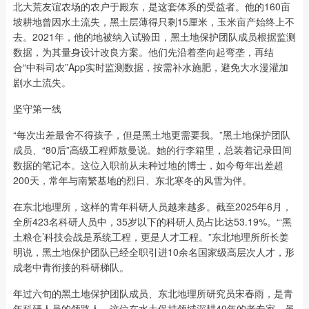
北大荒友谊农场的农户于殿东，是这套体系的受益者。他的160亩
坡耕地曾因水土流失，黑土层薄得只剩15厘米，玉米亩产始终上不
去。2021年，他的地被纳入试验田，黑土地保护团队成员根据监测
数据，为其量身设计改良方案。他们先沿着垄向起弯垄，再结
合“中科司农”App实时监测数据，按需补水施肥，避免大水漫灌加
剧水土流失。
坚守第一线
“每次出差最舍不得孩子，但是黑土地更需要我。”黑土地保护团队
成员、“80后”高级工程师敖曼说。她的行李箱里，总装着记录田间
数据的笔记本。这位入职前从未种过地的博士，如今每年出差超
200天，常年与南繁基地的烈日、东北寒冬的风雪为伴。
在东北地理所，这样的青年科研人员越来越多。截至2025年6月，
全所423名科研人员中，35岁以下的科研人员占比达53.19%。“‘黑
土粮仓’科技会战是系统工程，更是人才工程。”东北地理所所长姜
明说，黑土地保护团队已经全职引进10余名国家级高层次人才，形
成老中青衔接的科研梯队。
年过六旬的黑土地保护团队成员、东北地理所研究员宋春雨，是青
年科研人员的领路人。这位在水土保持领域深耕40年的老专家，虽