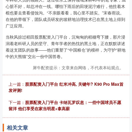
心脏不好，却总冲在一线。哪怕下雨后的田埂泥泞难行，他拄着木
棍也要去查看侵蚀沟。“不亲眼看看，我心里不踏实。”宋春雨说。
在他的带领下，团队成员研发的坡耕地治理技术已在黑土地上得到
广泛应用。
当秋风掠过稻田股票配资入门平台，沉甸甸的稻穗弯下腰，那片浸
润着老科研人员的坚守、青年学者的热忱的黑土地，正在默默讲述
着这支团队的故事——他们重塑了“中国粮仓”的模样，为守护“耕地
中的大熊猫”交出一份中国答卷。
犀牛配资提示：文章来自网络，不代表本站观点。
上一篇：
股票配资入门平台 红米冲高, 关键年? K90 Pro Max首
发评测!
下一篇：
股票配资入门平台 卡纳瓦罗叹息：一些中国球员不愿
留洋 他们享受在家当明星+拿高薪
相关文章