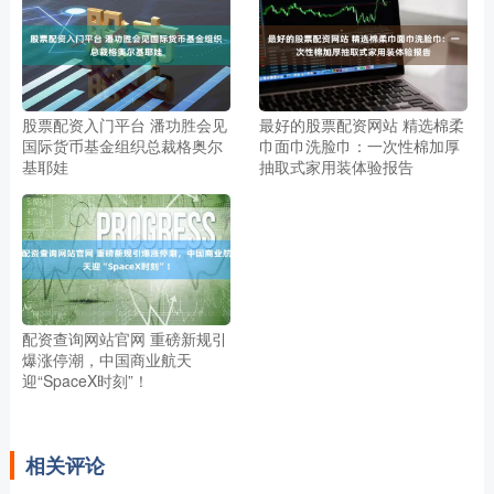
股票配资入门平台 潘功胜会见
最好的股票配资网站 精选棉柔
国际货币基金组织总裁格奥尔
巾面巾洗脸巾：一次性棉加厚
基耶娃
抽取式家用装体验报告
配资查询网站官网 重磅新规引
爆涨停潮，中国商业航天
迎“SpaceX时刻”！
相关评论