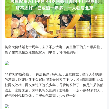
英皇大佬结婚七十周年，去了不少大咖，英皇旗下的几个顶梁柱，
除了在内地拍戏股票配资入门平台，其他都到场！
44岁阿娇最亮眼，一身黑色深V晚礼服，皮肤白嫩，整个人都美丽
的发亮，阿娇比前不久巡回演唱会时瘦了不少，巡回演唱那时经常
被网友吐槽，网友称过了这么多年，尽管她长胖了，但是气质仍然
线上，变瘦之后。觉得长相又回到了巅峰期，一点不像44岁的人，
跟年轻时代特别像，目光依然清亮，少女感十足！