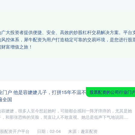
为广大投资者提供便捷、安全、高效的炒股杠杆交易解决方案。平台
的风控体系，犀牛配资为用户打造稳定可靠的交易环境，是您进行股
启财富增值之旅！
门户 他是容嬷嬷儿子，打拼15年不温不
股票配资的公司行业门
遍全国
的容嬷嬷，很多人至今想起她时，可能都会感到一阵牙痒痒的，尤其是她
，和那张恐怖的笑脸，简直让人不敢直视。她总是低声下气地说回....
股配资开户平台
日期：02-04
来源：趣富配资