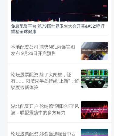
免息配资平台 第79届世界卫生大会开幕&#32;呼吁
重塑全球健康
本地配资公司 腾势N8L内饰官图
发布 9月26日开启预售
论坛股票配资 除了大闸蟹，还
有…… 阳澄湖半岛持续“上新”，解
锁度假新体验
湖北配资开户 伦纳德“阴阳合同”风
波：联盟震荡中的多方角力
论坛股票配资 郑磊当选烟台中西