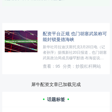
配资平台正规 也门胡塞武装称可
能封锁曼德海峡
新华社符拉迪沃斯托克3月20日电（记
者孙萍）据俄新社20日报道，也门胡塞
武装政治局成员穆罕默德·布海提说，
为支持伊朗，该组织可能封锁曼德海
查看：
95
分类：
炒股杠杆网站
峡。 布海提对俄新社表....
犀牛配资文章已加载完成
话题标签