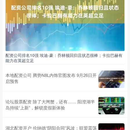
配资公司排名10强 埃迪-豪：乔林顿回归且状态很棒；卡拉巴赫有
能力在英超立足
本地配资公司 腾势N8L内饰官图发布 9月26日开
启预售
论坛股票配资 除了大闸蟹，还有…… 阳澄湖半
岛持续“上新”，解锁度假新体验
湖北配资开户 伦纳德“阴阳合同”风波：联盟震荡