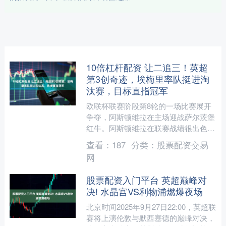
10倍杠杆配资 让二追三！英超
第3创奇迹，埃梅里率队挺进淘
汰赛，目标直指冠军
欧联杯联赛阶段第8轮的一场比赛展开
争夺，阿斯顿维拉在主场迎战萨尔茨堡
红牛。阿斯顿维拉在联赛战绩很出色，
23场联赛取得14胜4平5负的成绩，排名
查看：
187
分类：
股票配资交易
第3，只落后榜首的....
网
股票配资入门平台 英超巅峰对
决! 水晶宫VS利物浦燃爆夜场
北京时间2025年9月27日22:00，英超联
赛将上演伦敦与默西塞德的巅峰对决，