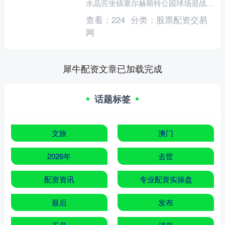
水晶宫坐镇塞尔赫斯特公园球场迎战红
军利物浦。这场价值欧冠席位的关键战
查看：
224
分类：
股票配资交易
役股票配资入....
网
犀牛配资文章已加载完成
话题标签
文旅
澳门
2026年
去世
配资资讯
专业配资实操盘
最后
发布