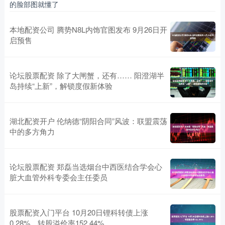
的脸部图就懂了
本地配资公司 腾势N8L内饰官图发布 9月26日开
启预售
论坛股票配资 除了大闸蟹，还有…… 阳澄湖半
岛持续“上新”，解锁度假新体验
湖北配资开户 伦纳德“阴阳合同”风波：联盟震荡
中的多方角力
论坛股票配资 郑磊当选烟台中西医结合学会心
脏大血管外科专委会主任委员
股票配资入门平台 10月20日锂科转债上涨
0.28%，转股溢价率152.44%