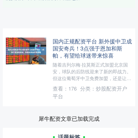
国内正规配资平台 新外援中卫成
国安奇兵！3点强于恩加和斯
帕，有望给球迷带来惊喜
随着吉列尔梅·拉莫斯正式加盟北京国
安，球队的后防线迎来了新的即战力。
但这位葡萄牙中卫免费加盟，还是让球
迷们多少有点不放心。毕竟，在很多人
查看：
176
分类：
炒股配资开户
的意识里，便宜从来都没有....
平台
犀牛配资文章已加载完成
话题标签