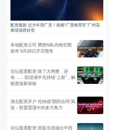
配资最新 过大年用广货！南都“广货推荐官”广州花
展现场荐好货
本地配资公司 腾势N8L内饰官图
发布 9月26日开启预售
论坛股票配资 除了大闸蟹，还
有…… 阳澄湖半岛持续“上新”，解
锁度假新体验
湖北配资开户 伦纳德“阴阳合同”风
波：联盟震荡中的多方角力
论坛股票配资 郑磊当选烟台中西