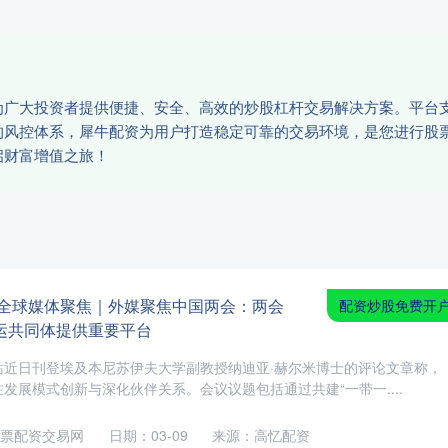
为广大投资者提供便捷、安全、高效的炒股杠杆交易解决方案。平台
的风控体系，犀牛配资为用户打造稳定可靠的交易环境，是您进行股
启财富增值之旅！
 全球媒体聚焦｜外媒聚焦中国两会：两会
配资炒股免费开
运共同体提供重要平台
站近日刊登埃及本尼苏伊夫大学副教授纳迪亚·赫尔米博士的评论文章称，
发展模式创新与深化伙伴关系。会议议题包括通过共建“一带一....
票配资交易网
日期：03-09
来源：高忆配资